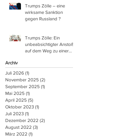
Trumps Zölle – eine
wirksame Sanktion
gegen Russland ?
Trumps Zölle: Ein
unbeabsichtigter Anstoß
auf dem Weg zu einer
geldfreien Gesellschaft
Archiv
Juli 2026
(1)
1 Beitrag
November 2025
(2)
2 Beiträge
September 2025
(1)
1 Beitrag
Mai 2025
(1)
1 Beitrag
April 2025
(5)
5 Beiträge
Oktober 2023
(1)
1 Beitrag
Juli 2023
(1)
1 Beitrag
Dezember 2022
(2)
2 Beiträge
August 2022
(3)
3 Beiträge
März 2022
(1)
1 Beitrag