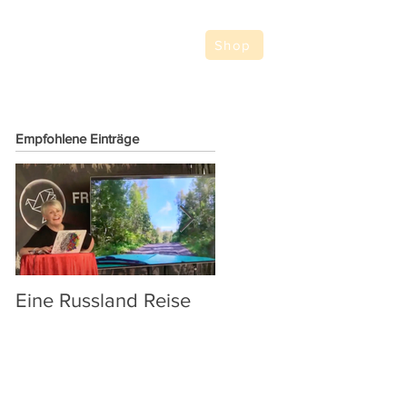
Shop
Empfohlene Einträge
Eine Russland Reise
Trumps Zölle: Ein
unbeabsichtigter
Anstoß auf dem Weg
zu einer geldfreien
Gesellschaft