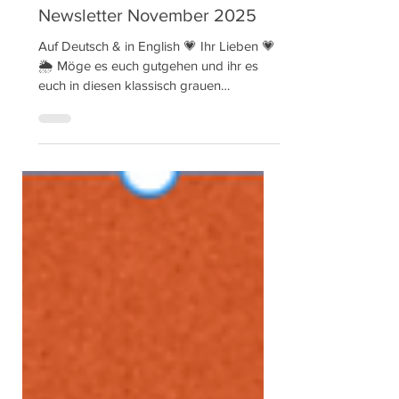
Newsletter November 2025
Auf Deutsch & in English 💗 Ihr Lieben 💗
🌦️ Möge es euch gutgehen und ihr es
euch in diesen klassisch grauen
Novembertagen gemütlich gemacht
haben 🤗 Auf dem Programm heute: 🥳
Der Film '2114' ist jetzt auf YouTube frei
verfügbar 😎 Ein Film, der den Ursprung
von 'Saruj' erzählt, von der Idee einer
geldfreien Zukunft bis zum Beginn des
Romans. 💪 Die englische Übersetzung
von 'Saruj' erscheint am 22. Februar
2026 🎉 Ich freue mich besonders darauf
und brauche eure Unte